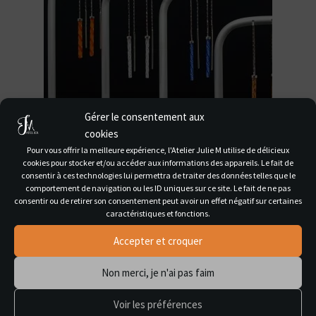
Gérer le consentement aux
cookies
Pour vous offrir la meilleure expérience, l'Atelier Julie M utilise de délicieux
cookies pour stocker et/ou accéder aux informations des appareils. Le fait de
consentir à ces technologies lui permettra de traiter des données telles que le
comportement de navigation ou les ID uniques sur ce site. Le fait de ne pas
Boucles d'oreilles
(6)
consentir ou de retirer son consentement peut avoir un effet négatif sur certaines
caractéristiques et fonctions.
Accepter et croquer
Non merci, je n'ai pas faim
Voir les préférences