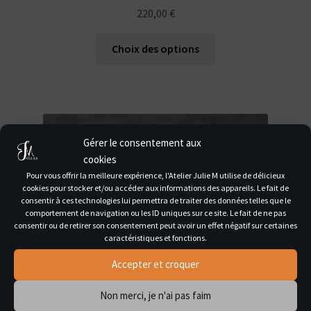
220,00
€
Ce
Choix des options
produit
a
plusieurs
variations.
Les
Gérer le consentement aux
options
cookies
peuvent
Pour vous offrir la meilleure expérience, l'Atelier Julie M utilise de délicieux
être
cookies pour stocker et/ou accéder aux informations des appareils. Le fait de
choisies
consentir à ces technologies lui permettra de traiter des données telles que le
comportement de navigation ou les ID uniques sur ce site. Le fait de ne pas
sur
consentir ou de retirer son consentement peut avoir un effet négatif sur certaines
la
caractéristiques et fonctions.
page
Accepter et croquer
du
produit
Non merci, je n'ai pas faim