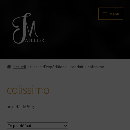
Aller
Aller
Menu
à
au
la
contenu
navigation
Boutique
Accueil
Classe d’expédition du produit
colissimo
Baguier virtuel
colissimo
En complément
Me contacter
au delà de 50g
Atelier Julie M