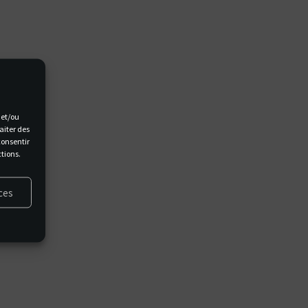
r et/ou
aiter des
consentir
ctions.
nces