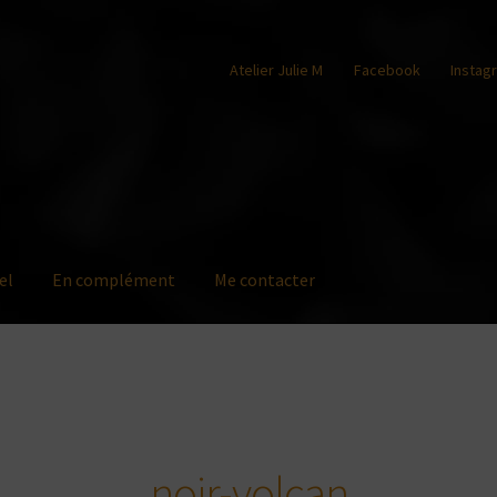
Atelier Julie M
Facebook
Instag
el
En complément
Me contacter
noir-volcan