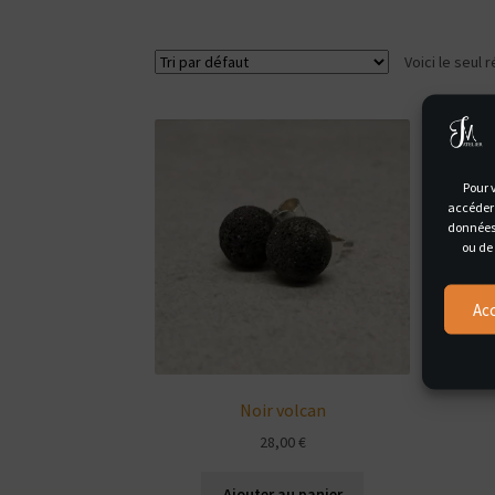
Voici le seul r
Pour v
accéder 
données 
ou de 
Ac
Noir volcan
28,00
€
Ajouter au panier