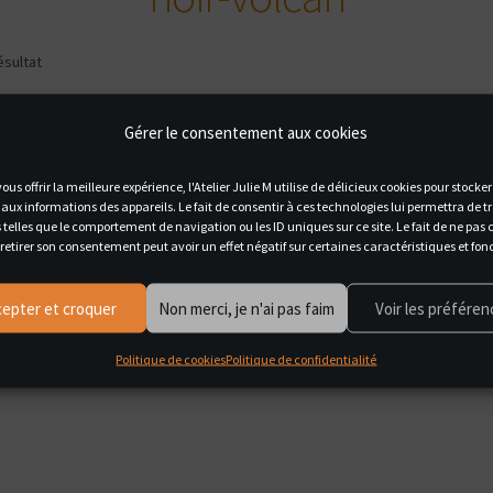
ésultat
Gérer le consentement aux cookies
ous offrir la meilleure expérience, l'Atelier Julie M utilise de délicieux cookies pour stocke
aux informations des appareils. Le fait de consentir à ces technologies lui permettra de tr
telles que le comportement de navigation ou les ID uniques sur ce site. Le fait de ne pas 
retirer son consentement peut avoir un effet négatif sur certaines caractéristiques et fon
cepter et croquer
Non merci, je n'ai pas faim
Voir les préfére
Politique de cookies
Politique de confidentialité