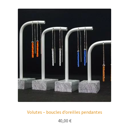
Volutes – boucles d’oreilles pendantes
40,00
€