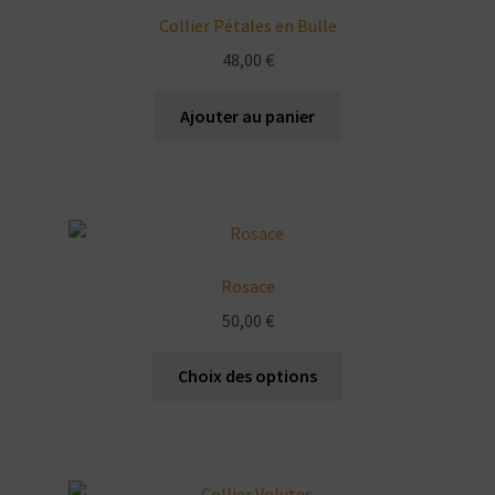
Collier Pétales en Bulle
48,00
€
Ajouter au panier
Rosace
50,00
€
Ce
Choix des options
produit
a
plusieurs
variations.