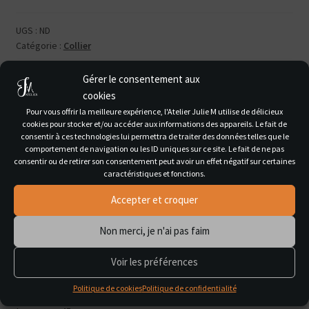
Fumerolles
UGS :
ND
Catégorie :
Collier
Gérer le consentement aux
cookies
Pour vous offrir la meilleure expérience, l'Atelier Julie M utilise de délicieux
Description
cookies pour stocker et/ou accéder aux informations des appareils. Le fait de
consentir à ces technologies lui permettra de traiter des données telles que le
comportement de navigation ou les ID uniques sur ce site. Le fait de ne pas
Informations complémentaires
consentir ou de retirer son consentement peut avoir un effet négatif sur certaines
caractéristiques et fonctions.
Avis (0)
Accepter et croquer
Non merci, je n'ai pas faim
Description
Voir les préférences
Perle de verre
Politique de cookies
Politique de confidentialité
Chaîne et fermoir argent 925