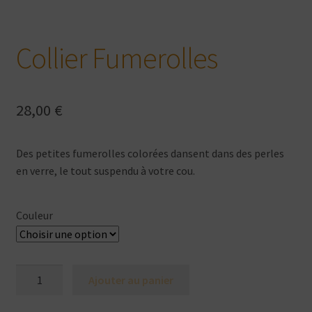
Collier Fumerolles
28,00
€
Des petites fumerolles colorées dansent dans des perles
en verre, le tout suspendu à votre cou.
Couleur
quantité
Ajouter au panier
de
Collier