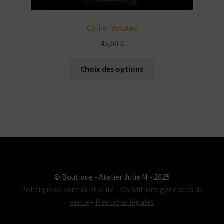
Collier Volutes
45,00
€
Ce
Choix des options
produit
a
plusieurs
variations.
Les
options
peuvent
être
choisies
© Boutique - Atelier Julie M - 2025
sur
Politique de confidentialité
-
Conditions générales de
la
vente
-
Mentions légales
page