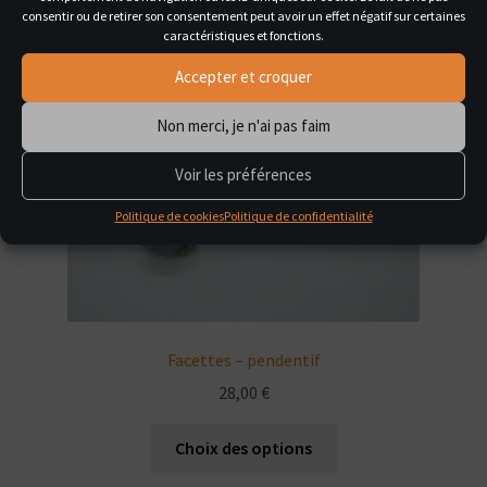
consentir ou de retirer son consentement peut avoir un effet négatif sur certaines
caractéristiques et fonctions.
Accepter et croquer
Non merci, je n'ai pas faim
Voir les préférences
Politique de cookies
Politique de confidentialité
Facettes – pendentif
28,00
€
Ce
Choix des options
produit