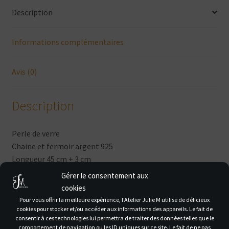
Description
Informations complémentaires
Avis (0)
Description
Perle de verre
Chaine et fermoir argent 925
Longueur 45 cm + 3 cm
Gérer le consentement aux
cookies
Produits similaires
Pour vous offrir la meilleure expérience, l'Atelier Julie M utilise de délicieux
cookies pour stocker et/ou accéder aux informations des appareils. Le fait de
consentir à ces technologies lui permettra de traiter des données telles que le
comportement de navigation ou les ID uniques sur ce site. Le fait de ne pas