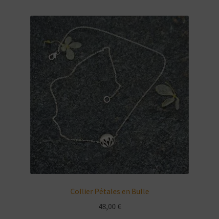
plusieurs
variations.
Les
options
peuvent
être
choisies
sur
la
page
du
produit
Collier Pétales en Bulle
48,00
€