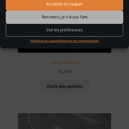
Accepter et croquer
Non merci, je n'ai pas faim
Voir les préférences
Politique de cookies
Politique de confidentialité
Collier Volutes
45,00
€
Ce
Choix des options
produit
a
plusieurs
variations.
Les
options