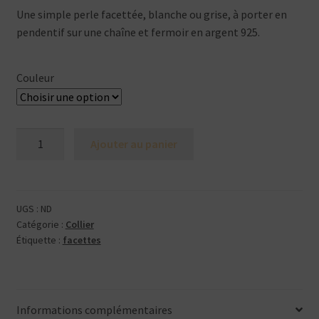
Une simple perle facettée, blanche ou grise, à porter en
pendentif sur une chaîne et fermoir en argent 925.
Couleur
quantité
Ajouter au panier
de
Facettes
-
pendentif
UGS :
ND
Catégorie :
Collier
Étiquette :
facettes
Informations complémentaires